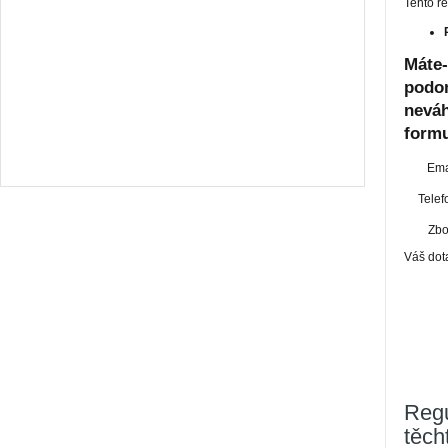
Tento re
Máte-
podo
neváh
formu
Ema
Telef
Zbo
Váš dot
Regu
těch