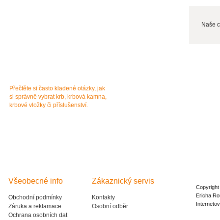
Naše c
Jak správně vybrat krb?
Jsme tu pro
Přečtěte si často kladené otázky, jak
Technické dotazy
si správně vybrat krb, krbová kamna,
E-mail
info@aldo-
krbové vložky či příslušenství.
Všeobecné info
Zákaznický servis
Copyright
Ericha Ro
Obchodní podmínky
Kontakty
Interneto
Záruka a reklamace
Osobní odběr
Ochrana osobních dat