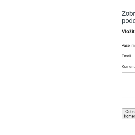
Zobr
pod
Vloži
Vaše j
Email
Koment
Odes
komen