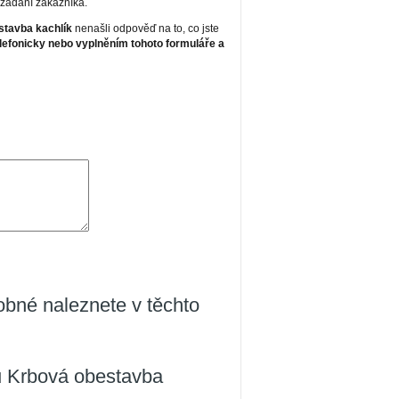
 zadání zákazníka.
stavba kachlík
nenašli odpověď na to, co jste
lefonicky nebo vyplněním tohoto formuláře a
obné naleznete v těchto
u Krbová obestavba