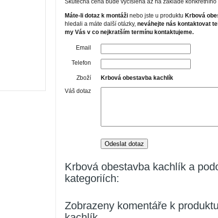
Skutečná cena bude vyčíslena až na základě konkrétního
Máte-li dotaz k montáži
nebo jste u produktu
Krbová obe
hledali a máte další otázky,
neváhejte nás kontaktovat te
my Vás v co nejkratším termínu kontaktujeme.
Email
Telefon
Zboží
Krbová obestavba kachlík
Váš dotaz
Odeslat dotaz
Krbová obestavba kachlík a pod
kategoriích:
Zobrazeny komentáře k produkt
kachlík