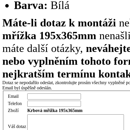
Barva:
Bílá
Máte-li dotaz k montáži
ne
mřížka 195x365mm
nenašli
máte další otázky,
neváhejte
nebo vyplněním tohoto for
nejkratším termínu konta
Dotaz se nepodařilo odeslat, zkontrolujte prosím všechny vyplněné p
Email byl úspěšně odeslán.
Email
Telefon
Zboží
Krbová mřížka 195x365mm
Váš dotaz