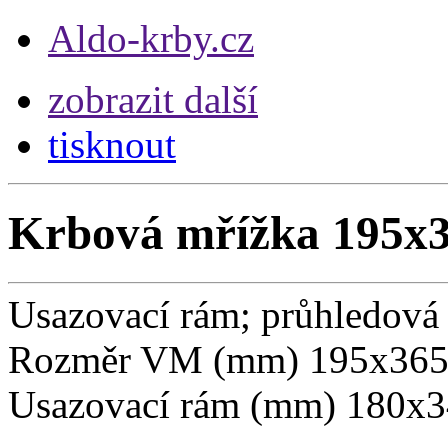
Aldo-krby.cz
zobrazit další
tisknout
Krbová mřížka 195
Usazovací rám; průhledová
Rozměr VM (mm) 195x36
Usazovací rám (mm) 180x