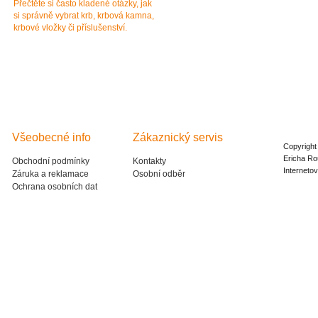
Přečtěte si často kladené otázky, jak
Technické dotazy
si správně vybrat krb, krbová kamna,
E-mail
info@aldo-
krbové vložky či příslušenství.
Všeobecné info
Zákaznický servis
Copyright
Ericha Ro
Obchodní podmínky
Kontakty
Interneto
Záruka a reklamace
Osobní odběr
Ochrana osobních dat