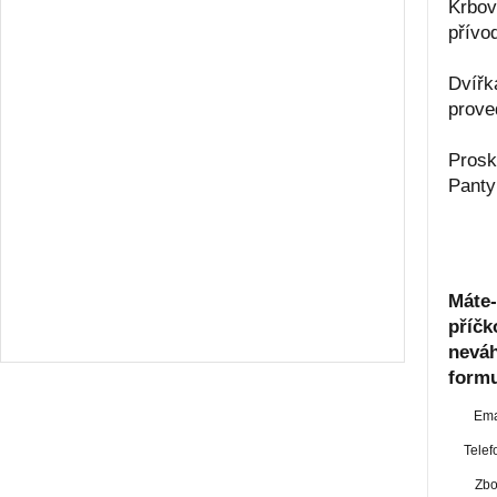
Krbov
přívo
Dvířk
prove
Prosk
Panty
Máte-
příčk
neváh
formu
Ema
Telef
Zbo