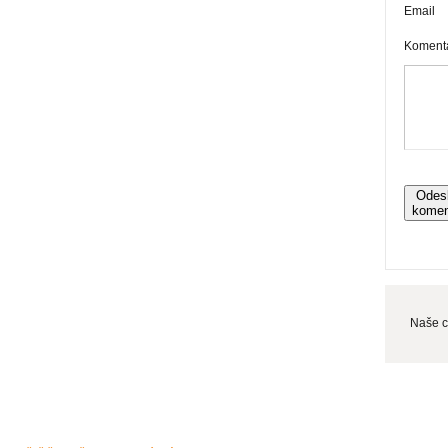
Email
Koment
Odes
komen
Naše c
Jak správně vybrat krb?
Jsme tu pro