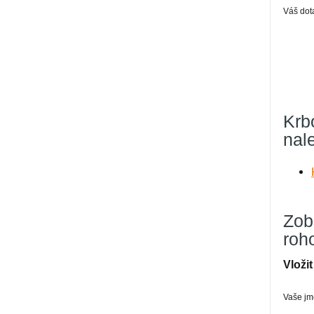
Váš dot
Krb
nal
Zob
roh
Vloži
Vaše j