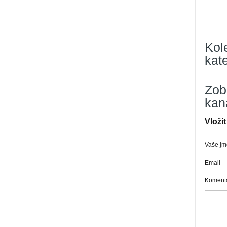
Kol
kate
Zob
kan
Vloži
Vaše j
Email
Koment