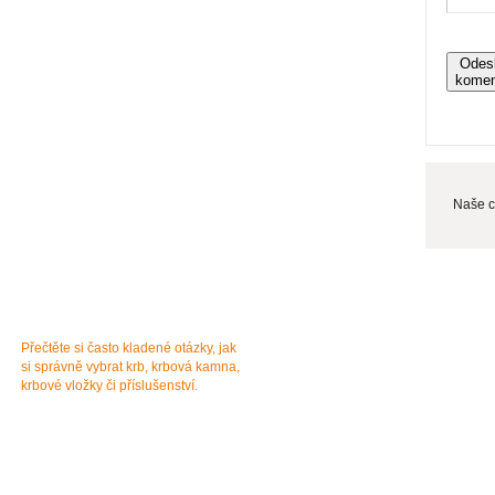
Odes
komen
Naše c
Jak správně vybrat krb?
Jsme tu pro
Přečtěte si často kladené otázky, jak
Technické dotazy
si správně vybrat krb, krbová kamna,
E-mail
info@aldo-
krbové vložky či příslušenství.