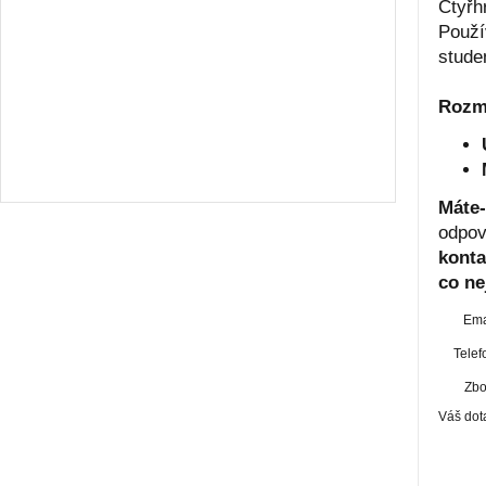
Čtyřh
Použí
stude
Rozm
Máte-
odpov
konta
co ne
Ema
Telef
Zbo
Váš dot